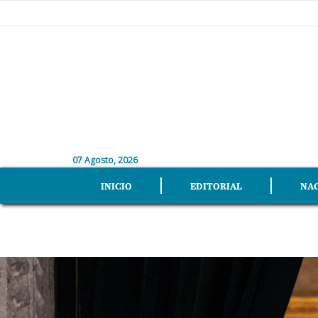
07 Agosto, 2026
INICIO
EDITORIAL
NA