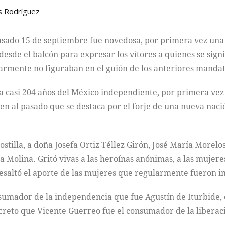
s Rodríguez
asado 15 de septiembre fue novedosa, por primera vez una 
de el balcón para expresar los vítores a quienes se signif
larmente no figuraban en el guión de los anteriores mandat
 ya casi 204 años del México independiente, por primera v
en al pasado que se destaca por el forje de una nueva nac
tilla, a doña Josefa Ortiz Téllez Girón, José María Morelos
 Molina. Gritó vivas a las heroínas anónimas, a las mujer
resaltó el aporte de las mujeres que regularmente fueron in
mador de la independencia que fue Agustín de Iturbide, ell
ecreto que Vicente Guerreo fue el consumador de la liber