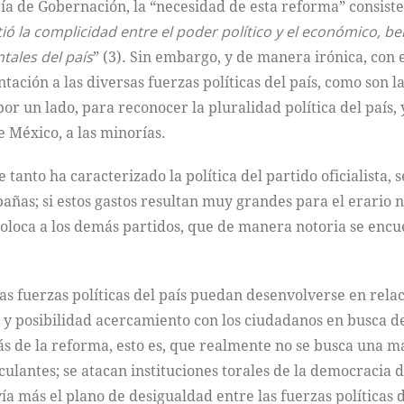
aría de Gobernación, la “necesidad de esta reforma” consiste
 la complicidad entre el poder político y el económico, be
tales del país
” (3). Sin embargo, y de manera irónica, con 
tación a las diversas fuerzas políticas del país, como son l
r un lado, para reconocer la pluralidad política del país, y
e México, a las minorías.
e tanto ha caracterizado la política del partido oficialista,
pañas; si estos gastos resultan muy grandes para el erario n
coloca a los demás partidos, que de manera notoria se enc
s fuerzas políticas del país puedan desenvolverse en rela
y posibilidad acercamiento con los ciudadanos en busca de 
ás de la reforma, esto es, que realmente no se busca una m
culantes; se atacan instituciones torales de la democracia d
ía más el plano de desigualdad entre las fuerzas políticas d