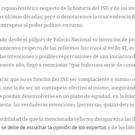
n repaso histórico respecto de la historia del INE y de las 
as últimas décadas; pero sí denotaremos la trascendencia d
ontrapeso al poder político en turno.
do desde el púlpito de Palacio Nacional su intención de p
onamientos respecto de las reformas
fast track
al estilo 4T, 
as intenciones y posibles repercusiones de una iniciativa
resente año, llegó a mencionar “que hubo una serie de conse
car que no es función del INE ser complaciente o sumiso co
, sino la de ser un contrapeso efectivo al mismo, asegurán
cas puedan desenvolverse en un plano de equidad, en la bús
esta: las verdaderas intenciones (perversas, quizá) detrás
a posibilidad de que la mencionada reforma desaparezca las
se debe de escuchar la opinión de los expertos
y de los líd