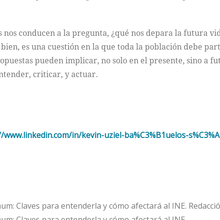
 nos conducen a la pregunta, ¿qué nos depara la futura vi
ien, es una cuestión en la que toda la población debe part
puestas pueden implicar, no solo en el presente, sino a futu
ntender, criticar, y actuar.
://www.linkedin.com/in/kevin-uziel-ba%C3%B1uelos-s%C3%
um: Claves para entenderla y cómo afectará al INE. Redacci
um: Claves para entenderla y cómo afectará al INE.