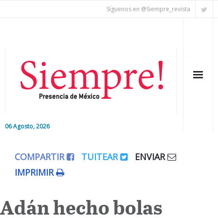
Síguenos en @Siempre_revista
06 Agosto, 2026
Inicio
COMPARTIR
TUITEAR
ENVIAR
Editorial
IMPRIMIR
Nacional
Adán hecho bolas
Colaboradores