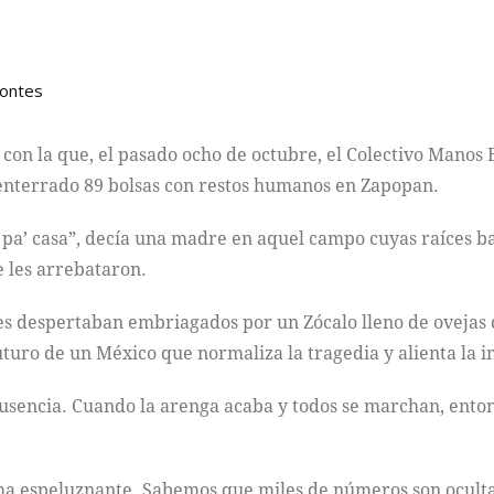
montes
e con la que, el pasado ocho de octubre, el Colectivo Manos
enterrado 89 bolsas con restos humanos en Zapopan.
pa’ casa”, decía una madre en aquel campo cuyas raíces bajo
e les arrebataron.
res despertaban embriagados por un Zócalo lleno de ovejas 
futuro de un México que normaliza la tragedia y alienta la 
usencia. Cuando la arenga acaba y todos se marchan, entonc
a espeluznante. Sabemos que miles de números son ocultad