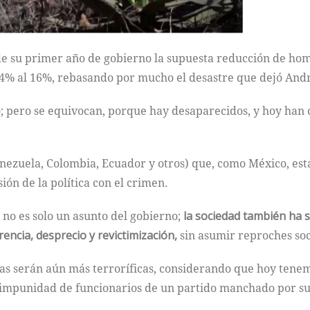
su primer año de gobierno la supuesta reducción de homi
14% al 16%, rebasando por mucho el desastre que dejó And
io; pero se equivocan, porque hay desaparecidos, y hoy han
enezuela, Colombia, Ecuador y otros) que, como México, est
sión de la política con el crimen.
no es solo un asunto del gobierno;
la sociedad también ha s
rencia, desprecio y revictimización,
sin asumir reproches soci
cias serán aún más terroríficas, considerando que hoy tene
a impunidad de funcionarios de un partido manchado por su