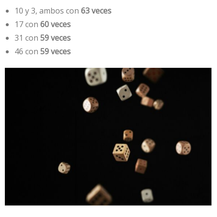
10 y 3, ambos con
63 veces
17 con
60 veces
31 con
59 veces
46 con
59 veces