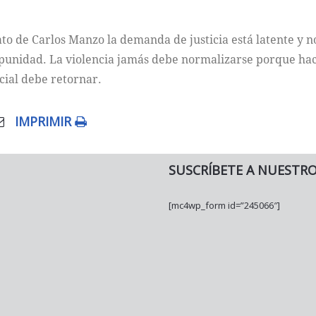
nato de Carlos Manzo la demanda de justicia está latente y n
punidad. La violencia jamás debe normalizarse porque hacer
ocial debe retornar.
IMPRIMIR
SUSCRÍBETE A NUESTR
[mc4wp_form id=”245066″]