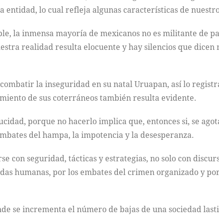
la entidad, lo cual refleja algunas características de nuestr
le, la inmensa mayoría de mexicanos no es militante de pa
uestra realidad resulta elocuente y hay silencios que dicen
ombatir la inseguridad en su natal Uruapan, así lo registra
cimiento de sus coterráneos también resulta evidente.
ucidad, porque no hacerlo implica que, entonces si, se ago
 embates del hampa, la impotencia y la desesperanza.
e con seguridad, tácticas y estrategias, no solo con discu
idas humanas, por los embates del crimen organizado y po
e se incrementa el número de bajas de una sociedad lastim