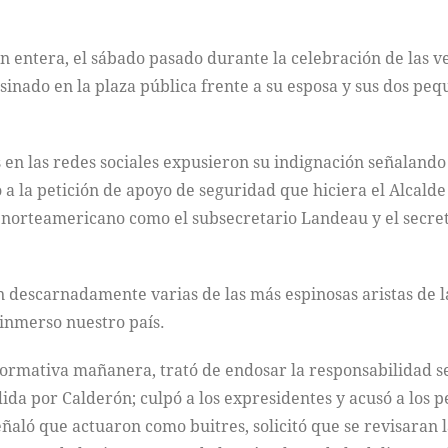
 entera, el sábado pasado durante la celebración de las v
inado en la plaza pública frente a su esposa y sus dos peq
 en las redes sociales expusieron su indignación señalando
o a la petición de apoyo de seguridad que hiciera el Alcal
no norteamericano como el subsecretario Landeau y el secr
 descarnadamente varias de las más espinosas aristas de la
 inmerso nuestro país.
nformativa mañanera, trató de endosar la responsabilidad 
da por Calderón; culpó a los expresidentes y acusó a los per
ñaló que actuaron como buitres, solicitó que se revisaran las