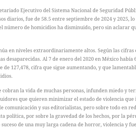
ecretariado Ejecutivo del Sistema Nacional de Seguridad Púb
os diarios, fue de 58.5 entre septiembre de 2024 y 2025, lo
l número de homicidios ha disminuido, pero sin aclarar 
úa en niveles extraordinariamente altos. Según las cifras o
as desaparecidas. Al 7 de enero del 2020 en México había 6
ue de 127,478, cifra que sigue aumentando, y que lamentable
idios.
ue cobran la vida de muchas personas, infunden miedo y te
uidores que quieren minimizar el estado de violencia que i
 comunicación y sus editorialistas, pero sobre todo en rede
uta política, por sobre la gravedad de los hechos, por la p
 suceso de una muy larga cadena de horror, violencia y fueg