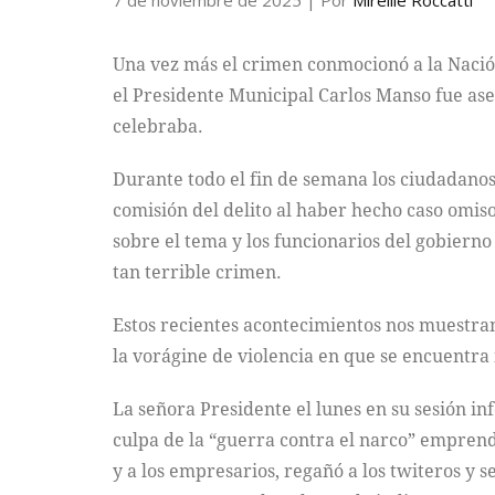
7 de noviembre de 2025
| Por
Mireille Roccatti
Una vez más el crimen conmocionó a la Nación
el Presidente Municipal Carlos Manso fue ases
celebraba.
Durante todo el fin de semana los ciudadanos
comisión del delito al haber hecho caso omis
sobre el tema y los funcionarios del gobier
tan terrible crimen.
Estos recientes acontecimientos nos muestran
la vorágine de violencia en que se encuentra
La señora Presidente el lunes en su sesión i
culpa de la “guerra contra el narco” emprendi
y a los empresarios, regañó a los twiteros y se