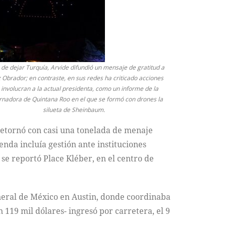
 de dejar Turquía, Arvide difundió un mensaje de gratitud a
 Obrador; en contraste, en sus redes ha criticado acciones
 involucran a la actual presidenta, como un informe de la
nadora de Quintana Roo en el que se formó con drones la
silueta de Sheinbaum.
 retornó con casi una tonelada de menaje
nda incluía gestión ante instituciones
se reportó Place Kléber, en el centro de
neral de México en Austin, donde coordinaba
119 mil dólares- ingresó por carretera, el 9