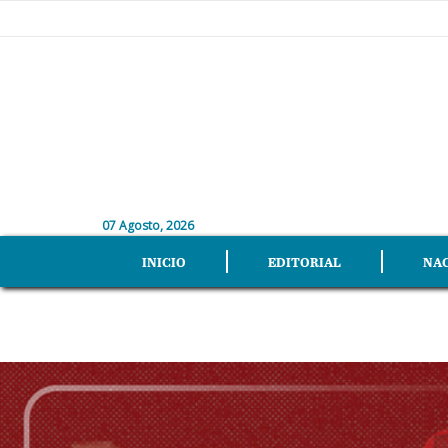
07 Agosto, 2026
INICIO
EDITORIAL
NA