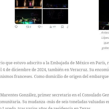
Antes
López
que
gober
ario que estuvo adscrito a la Embajada de México en París,
 el 4 de diciembre de 2024, también en Veracruz. Su encomie
ganismos franceses. Como domicilio de origen del embarque 
o Marentes González, primer secretario en el Consulado Ge
munitaria. Su mudanza -más de seis toneladas valuadas en 
 Laredo, tras varios años de residencia en Texas.