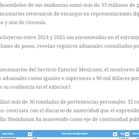
l desembolso de sus mudanzas sumó más de 33 millones de pe
uncionarios retornaron de encargos en representaciones di
no y uno de Oceanía.
ncluyeron entre 2024 y 2025 sus encomiendas en el extranj
llones de pesos, revelan registros aduanales consultados p
cionarios del Servicio Exterior Mexicano, el monitoreo d
 aduanales costos iguales o superiores a 90 mil dólares por
 su residencia en el exterior).
lizó más de 36 toneladas de pertenencias personales. El c
io- contrasta con el discurso de austeridad que el expres
udia Sheinbaum ha mantenido como eje de continuidad polít