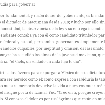
audia para gobernar.
er fundamental, y razón de ser del gobernante, es brinda
 el dictador de Macuspana desde 2018; y luchó por ello sin
 honestidad, la observancia de la ley y su entrega incondici
pendiente contaba ya con él como candidato triunfador para 
ión federal y estatal, pero ambos gobernantes simplemente lo
ándolos culpables, por ineptitud y omisión, del asesinato; 
 sangre ha sacudido las almas de la juventud mexicana, que 
ria: “el Cielo, un soldado en cada hijo te dio”.
nirte a los jóvenes para expurgar a México de esta dictad
ara ser heroico como él; como expresa con sabiduría la t
 nuestra memoria devuelve la vida a nuestros muertos”. “Q
 insigne poeta de Izamal, Yuc: “Creo en ti, porque creyend
elo. Si conozco el dolor es por tus lágrimas que están en mí