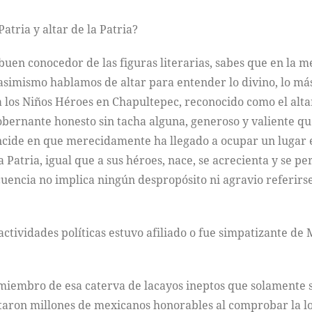
atria y altar de la Patria?
 buen conocedor de las figuras literarias, sabes que en la 
asimismo hablamos de altar para entender lo divino, lo más
los Niños Héroes en Chapultepec, reconocido como el altar 
nante honesto sin tacha alguna, generoso y valiente que d
incide en que merecidamente ha llegado a ocupar un lugar en
la Patria, igual que a sus héroes, nace, se acrecienta y se 
uencia no implica ningún despropósito ni agravio referirse 
actividades políticas estuvo afiliado o fue simpatizante d
miembro de esa caterva de lacayos ineptos que solamente s
taron millones de mexicanos honorables al comprobar la loc