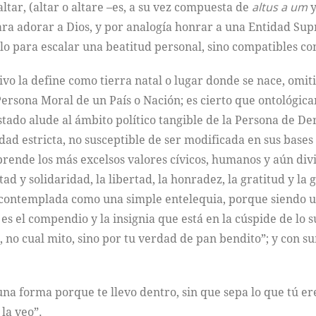
altar, (altar o altare –es, a su vez compuesta de
altus a um
para adorar a Dios, y por analogía honrar a una Entidad Sup
lo para escalar una beatitud personal, sino compatibles co
ctivo la define como tierra natal o lugar donde se nace, om
rsona Moral de un País o Nación; es cierto que ontológica
tado alude al ámbito político tangible de la Persona de De
dad estricta, no susceptible de ser modificada en sus bases
ende los más excelsos valores cívicos, humanos y aún divi
altad y solidaridad, la libertad, la honradez, la gratitud y l
ontemplada como una simple entelequia, porque siendo una i
es el compendio y la insignia que está en la cúspide de lo 
o, no cual mito, sino por tu verdad de pan bendito”; y con s
 una forma porque te llevo dentro, sin que sepa lo que tú e
 la veo”.