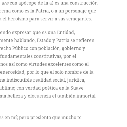
y
ara
con apócope de la a) es una construcción
rema como es la Patria, o a un personaje que
n el heroísmo para servir a sus semejantes.
itiendo expresar que es una Entidad,
mente hablando, Estado y Patria se refieren
recho Público con población, gobierno y
 fundamentales constitutivas, por el
nos así como virtudes excelentes como el
a generosidad, por lo que el solo nombre de la
ndiscutible realidad social, jurídica,
sublime; con verdad poética en la Suave
uma belleza y elocuencia el también inmortal
res en mí; pero presiento que mucho te