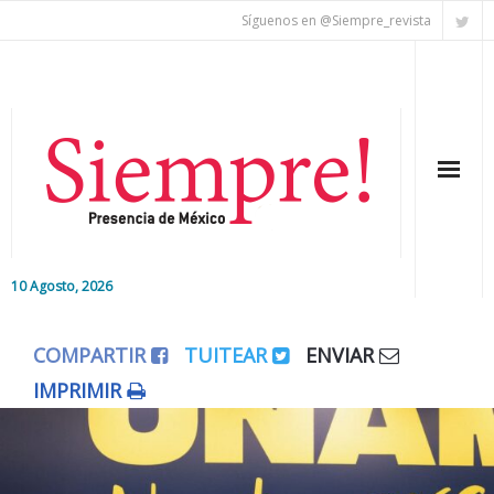
Síguenos en @Siempre_revista
10 Agosto, 2026
Inicio
COMPARTIR
TUITEAR
ENVIAR
Editorial
IMPRIMIR
Nacional
Colaboradores