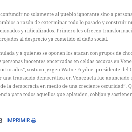
 a confundir no solamente al pueblo ignorante sino a pers
 cambios a razón de exterminar todo lo pasado y construir
icionados y ridiculizados. Primero les ofrecen transformac
rrojados al desprecio ya cometido el daño social.
nulada y a quienes se oponen los atacan con grupos de cho
 personas inocentes encerradas en celdas oscuras en Venez
do torturados”, sostuvo Jørgen Watne Frydne, presidente de
ar una transición democrática en Venezuela fue anunciado e
de la democracia en medio de una creciente oscuridad”. Q
ncia para todos aquellos que aplauden, cobijan y sostienen
IMPRIMIR