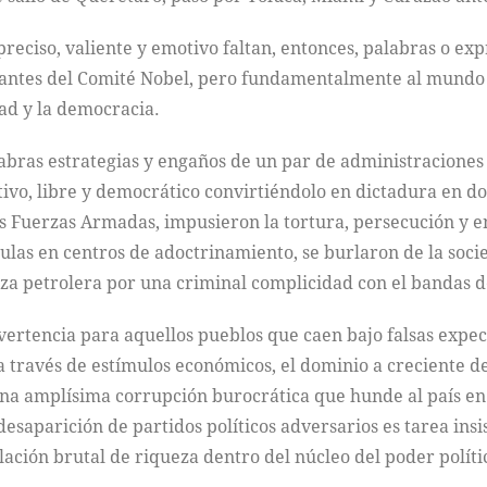
reciso, valiente y emotivo faltan, entonces, palabras o expr
egrantes del Comité Nobel, pero fundamentalmente al mund
tad y la democracia.
abras estrategias y engaños de un par de administraciones
ivo, libre y democrático convirtiéndolo en dictadura en do
s Fuerzas Armadas, impusieron la tortura, persecución y en
ulas en centros de adoctrinamiento, se burlaron de la socie
a petrolera por una criminal complicidad con el bandas de
dvertencia para aquellos pueblos que caen bajo falsas expec
través de estímulos económicos, el dominio a creciente de
una amplísima corrupción burocrática que hunde al país en c
 desaparición de partidos políticos adversarios es tarea insi
ación brutal de riqueza dentro del núcleo del poder político