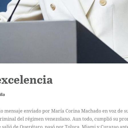
excelencia
lla
io mensaje enviado por María Corina Machado en voz de su h
 criminal del régimen venezolano. Aun todo, cumplió su pr
 salió de Querétaro, pasó por Toluca, Miami y Curazao ante