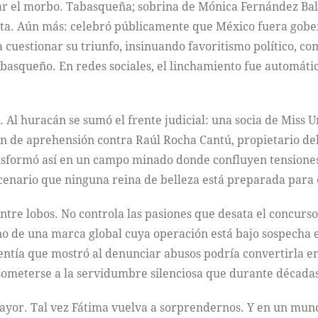
tar el morbo. Tabasqueña; sobrina de Mónica Fernández Ba
sta. Aún más: celebró públicamente que México fuera gobe
 cuestionar su triunfo, insinuando favoritismo político, com
asqueño. En redes sociales, el linchamiento fue automático
a. Al huracán se sumó el frente judicial: una socia de Miss
n de aprehensión contra Raúl Rocha Cantú, propietario del 
sformó así en un campo minado donde confluyen tensiones c
cenario que ninguna reina de belleza está preparada para 
tre lobos. No controla las pasiones que desata el concurs
tino de una marca global cuya operación está bajo sospecha
lentía que mostró al denunciar abusos podría convertirla 
someterse a la servidumbre silenciosa que durante décadas
 mayor. Tal vez Fátima vuelva a sorprendernos. Y en un mund