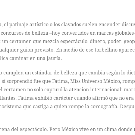
el patinaje artístico o los clavados suelen encender discus
s concursos de belleza –hoy convertidos en marcas globales– 
: un certamen que mezcla espectáculo, dinero, poder, geopo
alquier guion previsto. En medio de ese torbellino apare
lica caminar en una jauría.
ño cumplen un estándar de belleza que cambia según lo dict
 sí sorprendió fue que Fátima, Miss Universo México, rompi
el certamen no sólo capturó la atención internacional: mar
brillantes. Fátima exhibió carácter cuando afirmó que no 
cosistema que castiga a quien rompe la coreografía. Despu
rena del espectáculo. Pero México vive en un clima donde to