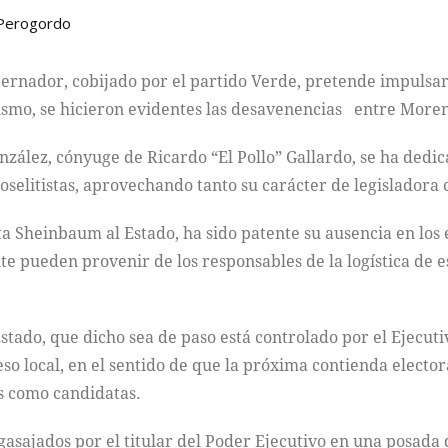
 Perogordo
obernador, cobijado por el partido Verde, pretende impulsa
smo, se hicieron evidentes las desavenencias entre Moren
onzález, cónyuge de Ricardo “El Pollo” Gallardo, se ha dedi
roselitistas, aprovechando tanto su carácter de legisladora 
ta Sheinbaum al Estado, ha sido patente su ausencia en los 
e pueden provenir de los responsables de la logística de e
 Estado, que dicho sea de paso está controlado por el Ejecut
so local, en el sentido de que la próxima contienda elector
s como candidatas.
gasajados por el titular del Poder Ejecutivo en una posada