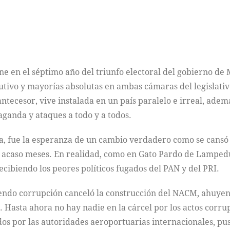
ene en el séptimo año del triunfo electoral del gobierno 
utivo y mayorías absolutas en ambas cámaras del legislativo
ntecesor, vive instalada en un país paralelo e irreal, ade
ganda y ataques a todo y a todos.
a, fue la esperanza de un cambio verdadero como se cansó
o acaso meses. En realidad, como en Gato Pardo de Lamped
recibiendo los peores políticos fugados del PAN y del PRI.
iendo corrupción canceló la construcción del NACM, ahuyentó
. Hasta ahora no hay nadie en la cárcel por los actos corru
os por las autoridades aeroportuarias internacionales, puso