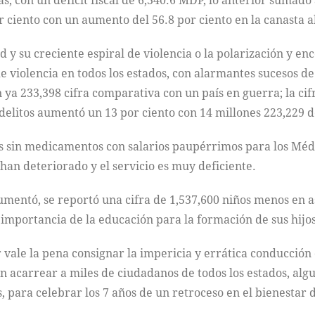
, con un déficit fiscal de 6,340.6 MDP, lo anterior sumado a
r ciento con un aumento del 56.8 por ciento en la canasta 
d y su creciente espiral de violencia o la polarización y 
 de violencia en todos los estados, con alarmantes sucesos d
n ya 233,398 cifra comparativa con un país en guerra; la ci
 delitos aumentó un 13 por ciento con 14 millones 223,229 
s sin medicamentos con salarios paupérrimos para los Médic
han deteriorado y el servicio es muy deficiente.
umentó, se reportó una cifra de 1,537,600 niños menos en asi
 importancia de la educación para la formación de sus hijos
r vale la pena consignar la impericia y errática conducció
n acarrear a miles de ciudadanos de todos los estados, alg
 para celebrar los 7 años de un retroceso en el bienestar d