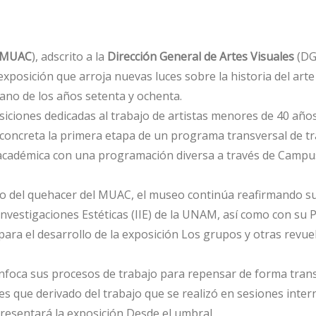
MUAC
), adscrito a la
Dirección General de Artes Visuales
(DGA
posición que arroja nuevas luces sobre la historia del arte
ano de los años setenta y ochenta.
ciones dedicadas al trabajo de artistas menores de 40 año
 concreta la primera etapa de un programa transversal de tr
a académica con una programación diversa a través de Campu
o del quehacer del MUAC, el museo continúa reafirmando sus
 Investigaciones Estéticas (IIE) de la UNAM, así como con su
ara el desarrollo de la exposición Los grupos y otras revuelt
enfoca sus procesos de trabajo para repensar de forma transv
 es que derivado del trabajo que se realizó en sesiones inter
presentará la exposición Desde el umbral.