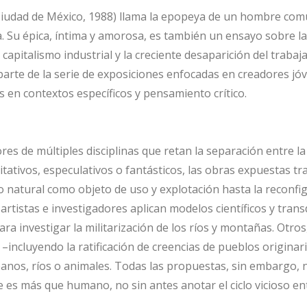
Ciudad de México, 1988) llama la epopeya de un hombre común,
. Su épica, íntima y amorosa, es también un ensayo sobre la
capitalismo industrial y la creciente desaparición del traba
a parte de la serie de exposiciones enfocadas en creadores j
s en contextos específicos y pensamiento crítico.
res de múltiples disciplinas que retan la separación entre 
itativos, especulativos o fantásticos, las obras expuestas tr
do natural como objeto de uso y explotación hasta la reconf
artistas e investigadores aplican modelos científicos y trans
ra investigar la militarización de los ríos y montañas. Otro
–incluyendo la ratificación de creencias de pueblos origina
nos, ríos o animales. Todas las propuestas, sin embargo, ne
e es más que humano, no sin antes anotar el ciclo vicioso e