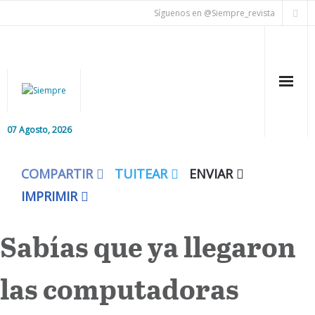
Síguenos en @Siempre_revista
07 Agosto, 2026
Inicio
COMPARTIR
TUITEAR
ENVIAR
Editorial
IMPRIMIR
Nacional
Sabías que ya llegaron
Colaboradores
las computadoras
Internacional