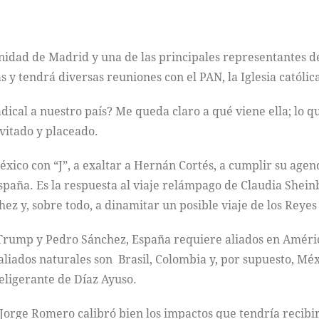
nidad de Madrid y una de las principales representantes de
y tendrá diversas reuniones con el PAN, la Iglesia católic
dical a nuestro país? Me queda claro a qué viene ella; lo qu
nvitado y placeado.
éxico con “J”, a exaltar a Hernán Cortés, a cumplir su agen
spaña. Es la respuesta al viaje relámpago de Claudia Shei
ez y, sobre todo, a dinamitar un posible viaje de los Reye
rump y Pedro Sánchez, España requiere aliados en América
 aliados naturales son Brasil, Colombia y, por supuesto, Méx
eligerante de Díaz Ayuso.
 Jorge Romero calibró bien los impactos que tendría recibi