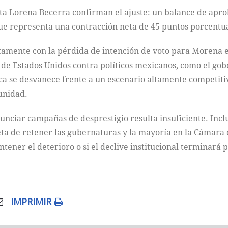
alista Lorena Becerra confirman el ajuste: un balance de ap
que representa una contracción neta de 45 puntos porcentua
ectamente con la pérdida de intención de voto para Morena 
 de Estados Unidos contra políticos mexicanos, como el gobe
ca se desvanece frente a un escenario altamente competiti
unidad.
nunciar campañas de desprestigio resulta insuficiente. Incl
eta de retener las gubernaturas y la mayoría en la Cámar
ntener el deterioro o si el declive institucional terminará p
IMPRIMIR