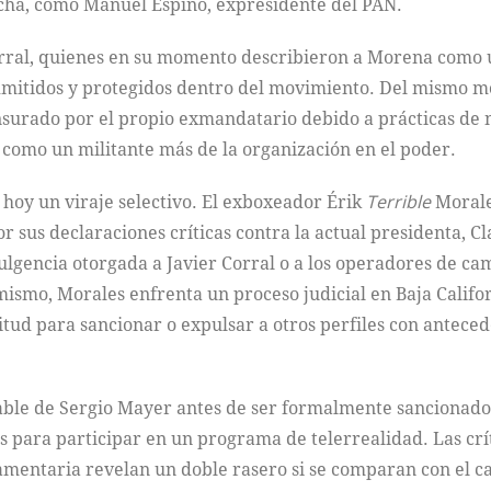
echa, como Manuel Espino, expresidente del PAN.
rral, quienes en su momento describieron a Morena como u
admitidos y protegidos dentro del movimiento. Del mismo m
nsurado por el propio exmandatario debido a prácticas de
 como un militante más de la organización en el poder.
 hoy un viraje selectivo. El exboxeador Érik
Terrible
Morales
r sus declaraciones críticas contra la actual presidenta, 
ndulgencia otorgada a Javier Corral o a los operadores de 
smo, Morales enfrenta un proceso judicial en Baja Californ
tud para sancionar o expulsar a otros perfiles con antece
cable de Sergio Mayer antes de ser formalmente sancionado
vas para participar en un programa de telerrealidad. Las c
rlamentaria revelan un doble rasero si se comparan con el