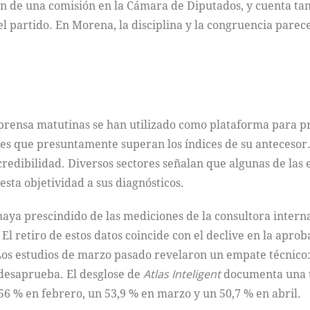
ón de una comisión en la Cámara de Diputados, y cuenta tam
 partido. En Morena, la disciplina y la congruencia parece
de prensa matutinas se han utilizado como plataforma para p
s que presuntamente superan los índices de su antecesor. 
credibilidad. Diversos sectores señalan que algunas de la
sta objetividad a sus diagnósticos.
haya prescindido de las mediciones de la consultora intern
 El retiro de estos datos coincide con el declive en la apr
Los estudios de marzo pasado revelaron un empate técnico:
 desaprueba. El desglose de
Atlas Inteligent
documenta una te
56 % en febrero, un 53,9 % en marzo y un 50,7 % en abril.