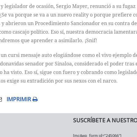
es y legislador de ocasión, Sergio Mayer, renunció a su fuga
¿Se va porque se va a un nuevo reality o porque prefiere co
 y abrieron un Procedimiento Sancionador en su contra des
omo cascajo político. Eso sí, nuestra democracia lamentará
 tendremos que aprender a asimilarlo. ¡Snif!
 un cursi mensaje auto elogiándose como el vivo ejemplo d
rdonavidas senador por Sinaloa, considerado el poder tras
o ha visto. Eso sí, sigue con fuero y cobrando como legislad
os exige su extradición por sus nexos con el narco.
IMPRIMIR
SUSCRÍBETE A NUESTR
[mc4wp_form id=”245066″]