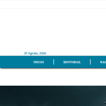
07 Agosto, 2026
INICIO
EDITORIAL
NA