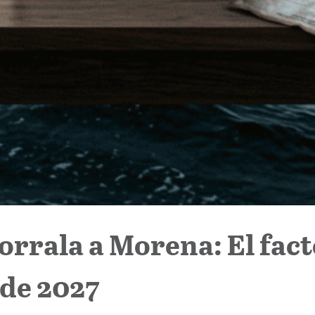
orrala a Morena: El fac
 de 2027