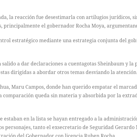
da, la reacción fue desestimarla con artilugios jurídicos, s
os, principalmente el gobernador Rocha Moya, argumentand
ontrol estratégico mediante una estrategia conjunta del gob
n salido a dar declaraciones a cuentagotas Sheinbaum y la
stas dirigidas a abordar otros temas desviando la atención
ahua, Maru Campos, donde han querido empatar el marcador
a comparación queda sin materia y absorbida por la extrad
estaban en la lista se hayan entregado a la administración
 personajes, tanto el exsecretario de Seguridad Gerardo 
stración del Gobernador con licencia Ruben Rocha.