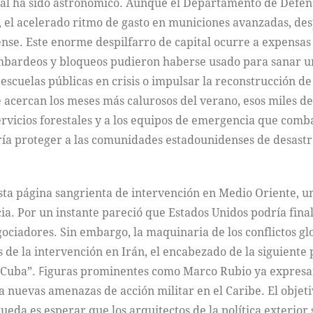
eral ha sido astronómico. Aunque el Departamento de Defensa
 el acelerado ritmo de gasto en municiones avanzadas, desp
ense. Este enorme despilfarro de capital ocurre a expensas
mbardeos y bloqueos pudieron haberse usado para sanar u
a escuelas públicas en crisis o impulsar la reconstrucción 
 acercan los meses más calurosos del verano, esos miles de
ervicios forestales y a los equipos de emergencia que comb
ía proteger a las comunidades estadounidenses de desastres
.
ta página sangrienta de intervención en Medio Oriente, un
cia. Por un instante pareció que Estados Unidos podría fi
ociadores. Sin embargo, la maquinaria de los conflictos gl
 de la intervención en Irán, el encabezado de la siguiente
: Cuba”.
F
iguras prominentes como Marco Rubio ya expresan
a nuevas amenazas de acción militar en el Caribe. El objeti
da es esperar que los arquitectos de la política exterior 