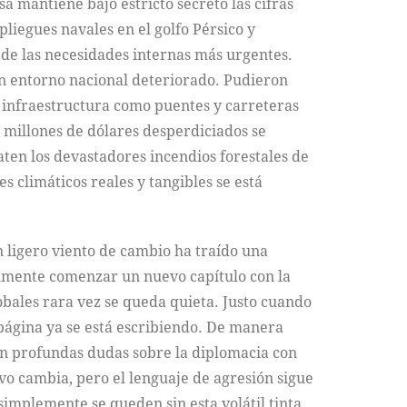
 mantiene bajo estricto secreto las cifras
liegues navales en el golfo Pérsico y
 de las necesidades internas más urgentes.
n entorno nacional deteriorado. Pudieron
de infraestructura como puentes y carreteras
 millones de dólares desperdiciados se
aten los devastadores incendios forestales de
 climáticos reales y tangibles se está
 ligero viento de cambio ha traído una
nalmente comenzar un nuevo capítulo con la
obales rara vez se queda quieta. Justo cuando
 página ya se está escribiendo. De manera
 profundas dudas sobre la diplomacia con
vo cambia, pero el lenguaje de agresión sigue
simplemente se queden sin esta volátil tinta