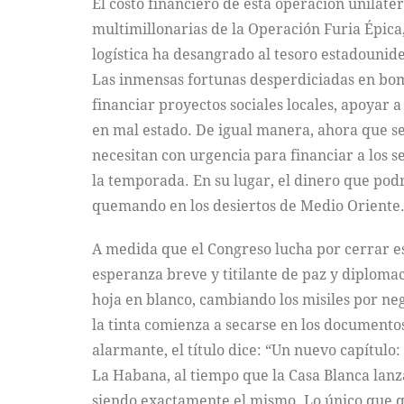
El costo financiero de esta operación unilat
multimillonarias de la Operación Furia Épica,
logística ha desangrado al tesoro estadounid
Las inmensas fortunas desperdiciadas en bo
financiar proyectos sociales locales, apoyar 
en mal estado. De igual manera, ahora que se
necesitan con urgencia para financiar a los s
la temporada. En su lugar, el dinero que podr
quemando en los desiertos de Medio Oriente
A medida que el Congreso lucha por cerrar es
esperanza breve y titilante de paz y diploma
hoja en blanco, cambiando los misiles por neg
la tinta comienza a secarse en los documentos
alarmante, el título dice: “Un nuevo capítulo
La Habana, al tiempo que la Casa Blanca lanz
siendo exactamente el mismo. Lo único que que