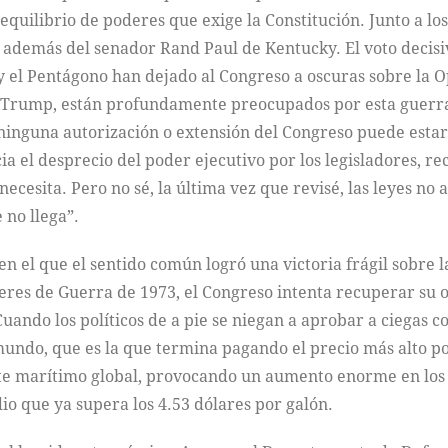
 equilibrio de poderes que exige la Constitución. Junto a l
, además del senador Rand Paul de Kentucky. El voto decis
y el Pentágono han dejado al Congreso a oscuras sobre la 
 de Trump, están profundamente preocupados por esta guerr
ninguna autorización o extensión del Congreso puede estar
ia el desprecio del poder ejecutivo por los legisladores, 
necesita. Pero no sé, la última vez que revisé, las leyes n
 no llega”.
 el que el sentido común logró una victoria frágil sobre la
deres de Guerra de 1973, el Congreso intenta recuperar su o
ando los políticos de a pie se niegan a aprobar a ciegas c
undo, que es la que termina pagando el precio más alto por 
rte marítimo global, provocando un aumento enorme en los p
io que ya supera los 4.53 dólares por galón.