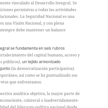
ente vinculado al Desarrollo Integral. Se
iones permisivas a todas las actividades
Nacionales. La Seguridad Nacional es una
n una Visión Nacional, y con plena
ico siempre debe mantener un balance
tegral se fundamenta en
seis rubros
ortalecimiento del capital humano, acceso y
s públicos),
un tejido armonizado
njunto
(la democratización participativa).
emporáneo, así como se ha puntualizado sus
 retos que enfrentamos.
ectiva analítica objetiva, la mayor parte de
inconsciente, colateral o inadvertidamente-
lidad del liderazgo político nacional desde