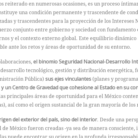
 reiterado en numerosas ocasiones, es un proceso íntimam
stituye una condición permanente y trascendente de condic
adas y trascendentes para la proyección de los Intereses 
uerzo conjunto entre gobierno y sociedad con fundamento e
ternos y el contexto externo global. Este equilibrio dinám
xible ante los retos y áreas de oportunidad de su entorno.
laboraciones,
el binomio Seguridad Nacional-Desarrollo In
esarrollo tecnológico, gestión y distribución energética, f
nistración Pública)
sus ejes vinculantes
(planes y programa
)
y un Centro de Gravedad que cohesione al Estado en su co
s las principales áreas de oportunidad para el México cont
), así como el origen sustancial de la gran mayoría de los
igen del exterior del país, sino del interior
. Desde una persp
l de México fueron creadas -ya sea de manera consciente, 
ellas puede encontrar su origen en la profunda irresponsabi