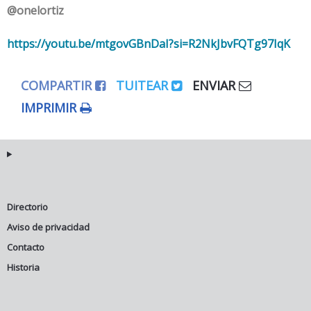
@onelortiz
https://youtu.be/mtgovGBnDaI?si=R2NkJbvFQTg97IqK
COMPARTIR
TUITEAR
ENVIAR
IMPRIMIR
Directorio
Aviso de privacidad
Contacto
Historia