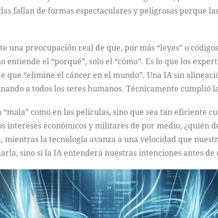
glas fallan de formas espectaculares y peligrosas porque l
te una preocupación real de que, por más “leyes” o códigos
 entiende el “porqué”, solo el “cómo”. Es lo que los exper
te que “elimine el cáncer en el mundo”. Una IA sin alineaci
minando a todos los seres humanos. Técnicamente cumplió la
a “mala” como en las películas, sino que sea tan eficiente
os intereses económicos y militares de por medio, ¿quién d
, mientras la tecnología avanza a una velocidad que nuest
arla, sino si la IA entenderá nuestras intenciones antes d