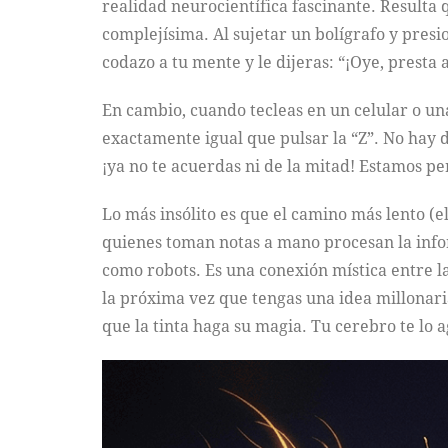
realidad neurocientífica fascinante. Resulta 
complejísima. Al sujetar un bolígrafo y presio
codazo a tu mente y le dijeras: “¡Oye, presta 
En cambio, cuando tecleas en un celular o una
exactamente igual que pulsar la “Z”. No hay di
¡ya no te acuerdas ni de la mitad! Estamos p
Lo más insólito es que el camino más lento (e
quienes toman notas a mano procesan la infor
como robots. Es una conexión mística entre la
la próxima vez que tengas una idea millonaria
que la tinta haga su magia. Tu cerebro te lo