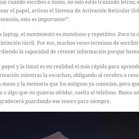
que cuando escribes a mano, no solo estás trazando letras;
nar el papel, activas el Sistema de Activación Reticular (SA
atención, esto es importante!”.
 laptop, el movimiento es monótono y repetitivo. Para tu ce
stinción táctil. Por eso, muchas veces terminas de escribir
erdiendo la capacidad de retener información porque hemos
l papel y la tinta) es en realidad el más rápido para apre
mación mientras la escuchan, obligando al cerebro a resum
 mano y la memoria que los antiguos ya conocían, pero que 
 o algo que no quieras olvidar, suelta el teléfono. Busca un
 agradecerá guardando ese tesoro para siempre.