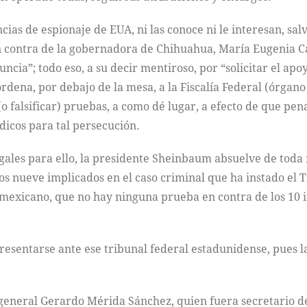
ias de espionaje de EUA, ni las conoce ni le interesan, sa
en contra de la gobernadora de Chihuahua, María Eugenia 
ncia”; todo eso, a su decir mentiroso, por “solicitar el ap
, ordena, por debajo de la mesa, a la Fiscalía Federal (ór
(o falsificar) pruebas, a como dé lugar, a efecto de que p
ídicos para tal persecución.
gales para ello, la presidente Sheinbaum absuelve de toda
os nueve implicados en el caso criminal que ha instado el 
vo mexicano, que no hay ninguna prueba en contra de los 10
resentarse ante ese tribunal federal estadunidense, pues la 
El general Gerardo Mérida Sánchez, quien fuera secretario 