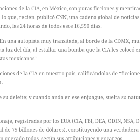
ones de la CIA, en México, son puras ficciones y mentiras”;
 a lo que, recién, publicó CNN, una cadena global de notici
ndo, las 24 horas de todos esos 16,590 días.
 “En una autopista muy transitada, al borde de la CDMX, mu
na luz del día, al estallar una bomba que la CIA les colocó
stas mexicanos”.
iones de la CIA en nuestro país, calificándolas de “ficcione
a.
e su deleite; y cuando anda en ese enjuague, suelta su natur
naje, registradas por los EUA (CIA, FBI, DEA, ODIN, NSA, D
l de 75 billones de dólares), constituyendo una verdadera 
 han operado todas, según sus atribuciones y encargos.