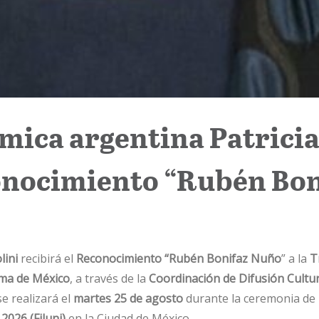
mica argentina Patricia 
onocimiento “Rubén Bon
olini
recibirá el
Reconocimiento “Rubén Bonifaz Nuño
” a la
T
ma de México
, a través de la
Coordinación de Difusión Cultur
se realizará el
martes 25 de agosto
durante la ceremonia de 
 2026 (Filuni)
en la Ciudad de México.