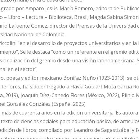
integrado por Amparo Jesús-María Romero, editora de Publicac
 – Libro – Lectura – Biblioteca, Brasil; Magda Sabina Simons T
rio Lafuente Gómez, director de Prensas de la Universidad 
ersidad Nacional de Colombia.
iccolini “en el desarrollo de proyectos universitarios y en la
iento”. Se le destaca “como un referente en el gremio editori
ionalización del gremio desde una visión latinoamericana. Su
al en el sector”.
, poeta y editor mexicano Bonifaz Nuño (1923-2013), se ot
teriores, ha sido entregado a Flávia Goulart Mota Garcia Ros
, 2019), Joaquín Díez-Canedo Flores (México, 2022), Plinio M
abel González González (España, 2025).
e más de cuarenta años en la edición universitaria. Es autora 
 texto de ciencias sociales para educación básica, de artículo
 edición de libros, compilado por Leandro de Sagastizábal y F
 de libros en tiempos de cambio, en el que incluyó el capítulo “