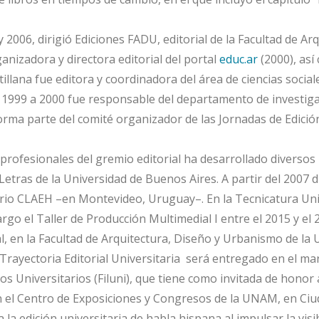
2006, dirigió Ediciones FADU, editorial de la Facultad de Ar
nizadora y directora editorial del portal
educ.ar
(2000), así
tillana fue editora y coordinadora del área de ciencias socia
e 1999 a 2000 fue responsable del departamento de investigac
orma parte del comité organizador de las Jornadas de Edición 
rofesionales del gremio editorial ha desarrollado diversos p
y Letras de la Universidad de Buenos Aires. A partir del 2007 
ario CLAEH –en Montevideo, Uruguay–. En la Tecnicatura Univ
argo el Taller de Producción Multimedial I entre el 2015 y el
l, en la Facultad de Arquitectura, Diseño y Urbanismo de la 
ayectoria Editorial Universitaria será entregado en el marc
 los Universitarios (Filuni), que tiene como invitada de honor 
 el Centro de Exposiciones y Congresos de la UNAM, en Ciu
 la edición universitaria de habla hispana al impulsar la vis