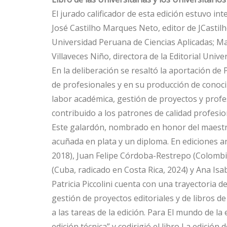
El jurado calificador de esta edición estuvo 
José Castilho Marques Neto, editor de JCastilho
Universidad Peruana de Ciencias Aplicadas; Ma
Villaveces Niño, directora de la Editorial Univ
En la deliberación se resaltó la aportación de P
de profesionales y en su producción de conocim
labor académica, gestión de proyectos y profes
contribuido a los patrones de calidad profesion
Este galardón, nombrado en honor del maestro
acuñada en plata y un diploma. En ediciones an
2018), Juan Felipe Córdoba-Restrepo (Colombia
(Cuba, radicado en Costa Rica, 2024) y Ana Is
Patricia Piccolini cuenta con una trayectoria d
gestión de proyectos editoriales y de libros de
a las tareas de la edición. Para El mundo de la
edición técnica” y codirigió el libro La edición