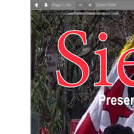
1
66
100%
Page
/
Zoom