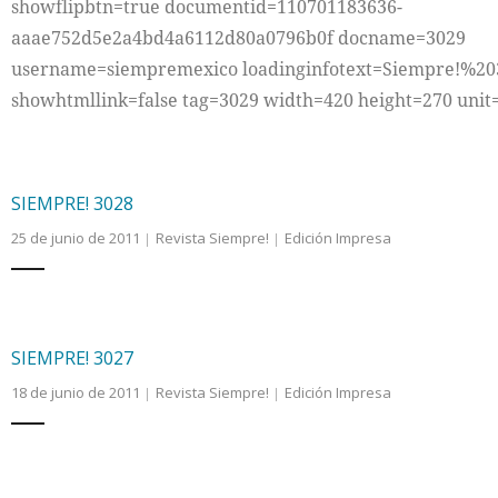
showflipbtn=true documentid=110701183636-
aaae752d5e2a4bd4a6112d80a0796b0f docname=3029
Internacional
username=siempremexico loadinginfotext=Siempre!%20
showhtmllink=false tag=3029 width=420 height=270 unit
Cultura
SIEMPRE! 3028
25 de junio de 2011
Revista Siempre!
Edición Impresa
SIEMPRE! 3027
18 de junio de 2011
Revista Siempre!
Edición Impresa