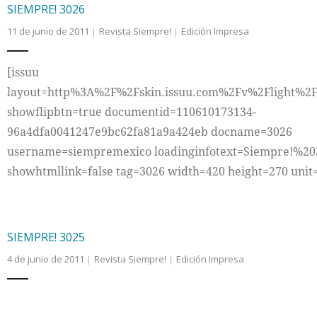
SIEMPRE! 3026
11 de junio de 2011
Revista Siempre!
Edición Impresa
[issuu
layout=http%3A%2F%2Fskin.issuu.com%2Fv%2Flight%2F
showflipbtn=true documentid=110610173134-
96a4dfa0041247e9bc62fa81a9a424eb docname=3026
username=siempremexico loadinginfotext=Siempre!%20
showhtmllink=false tag=3026 width=420 height=270 unit
SIEMPRE! 3025
4 de junio de 2011
Revista Siempre!
Edición Impresa