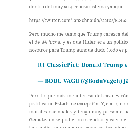
dentro del muy sospechoso sistema yanqui.
https://twitter.com/IanSchnaida/status/824
Pero mucho me temo que Trump carezca del
el de
Mi lucha,
y es que Hitler era un polític
nosotros para Trump aunque dudo (todo es p
RT ClassicPict: Donald Trump v
— BODU VAGU (@BoduVageh)
J
Pero lo que más me interesa del caso es cóm
justifica un
Estado de excepción
. Y, claro, n
morales nacionales y tengo muy presente h
Gemelas
no se pudieron incendiar y caer de 
los saudíes intervinieron, como se dice ahor