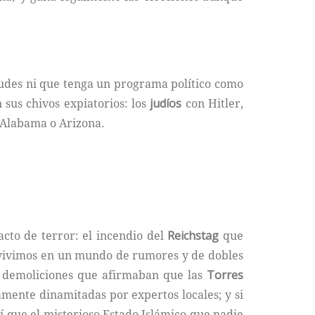
tudes ni que tenga un programa político como
 sus chivos expiatorios: los
judíos
con Hitler,
Alabama o Arizona.
cto de terror: el incendio del
Reichstag
que
vivimos en un mundo de rumores y de dobles
n demoliciones que afirmaban que las
Torres
amente dinamitadas por expertos locales; y si
sí que el misterioso Estado Islámico que nadie