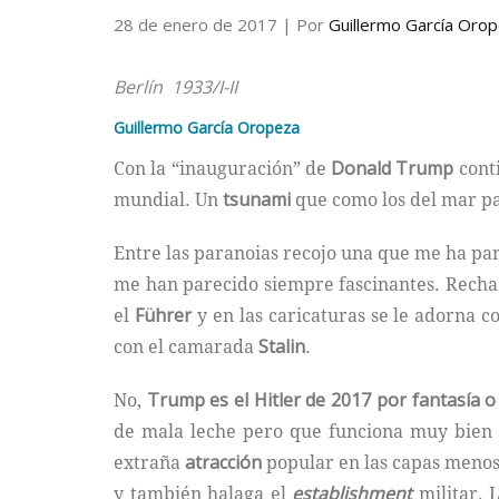
28 de enero de 2017
| Por
Guillermo García Oro
Berlín 1933/I-II
Guillermo García Oropeza
Con la “inauguración” de
Donald Trump
conti
mundial. Un
tsunami
que como los del mar pa
Entre las paranoias recojo una que me ha pa
me han parecido siempre fascinantes. Rechaz
el
Führer
y en las caricaturas se le adorna 
con el camarada
Stalin
.
No,
Trump es el Hitler de 2017 por fantasía o
de mala leche pero que funciona muy bien en
extraña
atracción
popular en las capas menos 
y también halaga el
establishment
militar. 