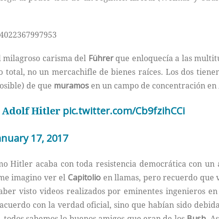
654022367997953
 milagroso carisma del
Führer
que enloquecía a las multi
o total, no un mercachifle de bienes raíces. Los dos tienen
osible) de que
muramos
en un campo de concentración en 
 Adolf Hitler
pic.twitter.com/Cb9fzihCCi
anuary 17, 2017
o Hitler acaba con toda resistencia democrática con un a
o me imagino ver el
Capitolio
en llamas, pero recuerdo que 
aber visto videos realizados por eminentes ingenieros e
acuerdo con la verdad oficial, sino que habían sido debid
a, todos sabemos lo buenos amigos que eran de los
Bush
. A