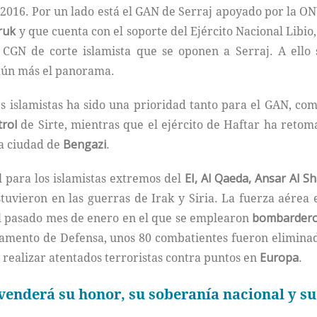
2016. Por un lado está el GAN de Serraj apoyado por la ONU
ruk
y que cuenta con el soporte del Ejército Nacional Libio
CGN de corte islamista que se oponen a Serraj. A ello
r aún más el panorama.
es islamistas ha sido una prioridad tanto para el GAN, co
trol
de Sirte, mientras que el ejército de Haftar ha reto
a ciudad de
Bengazi
.
l para los islamistas extremos del
EI, Al Qaeda, Ansar Al Sh
stuvieron en las guerras de Irak y Siria. La fuerza aérea
del pasado mes de enero en el que se emplearon
bombarder
rtamento de Defensa, unos 80 combatientes fueron elimina
 realizar atentados terroristas contra puntos en
Europa
.
enderá su honor, su soberanía nacional y su