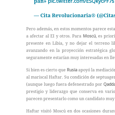
pan»
pic.twitter.com/ESQkycPF7s
— Cita Revolucionaria® (@Cita
Pero además, en estos momentos parece est
a afectar al EI y otros. Para
Moscú
, es prio
presente en Libia, y no dejar el terreno l
avanzando en la proyección estratégica glo
seguramente estarían muy interesadas en lle
Si bien es cierto que
Rusia
apoyó la mediación
al mariscal Haftar. Su condición de septuagen
(aunque luego fuera defenestrado por
Qadda
prestigio y liderazgo que conserva en vari
parecen presentarlo como un candidato muy 
Haftar visitó Moscú en dos ocasiones duran