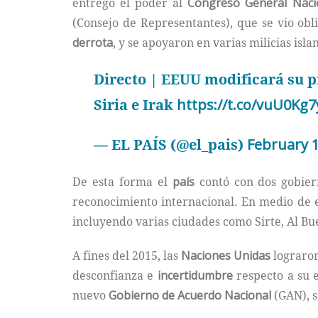
entregó el poder al
Congreso General Naci
(Consejo de Representantes), que se vio ob
derrota
, y se apoyaron en varias milicias isl
Directo | EEUU modificará su pr
Siria e Irak
https://t.co/vuU0Kg7
— EL PAÍS (@el_pais)
February 1
De esta forma el
país
contó con dos gobiern
reconocimiento internacional. En medio de 
incluyendo varias ciudades como Sirte, Al Bu
A fines del 2015, las
Naciones Unidas
lograron
desconfianza e
incertidumbre
respecto a su e
nuevo
Gobierno de Acuerdo Nacional
(GAN), s