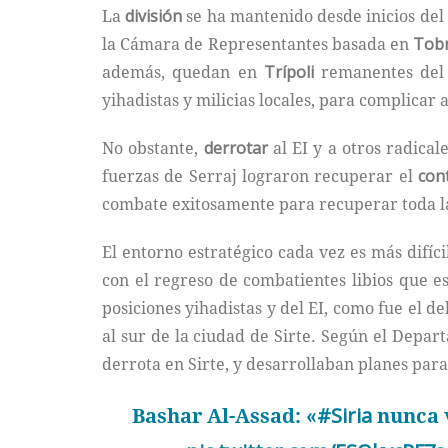
La
división
se ha mantenido desde inicios del 
la Cámara de Representantes basada en
Tob
además, quedan en
Trípoli
remanentes del 
yihadistas y milicias locales, para complica
No obstante,
derrotar
al EI y a otros radical
fuerzas de Serraj lograron recuperar el
con
combate exitosamente para recuperar toda l
El entorno estratégico cada vez es más difíci
con el regreso de combatientes libios que e
posiciones yihadistas y del EI, como fue el 
al sur de la ciudad de Sirte. Según el Depa
derrota en Sirte, y desarrollaban planes para
Bashar Al-Assad: «
#Siria
nunca v