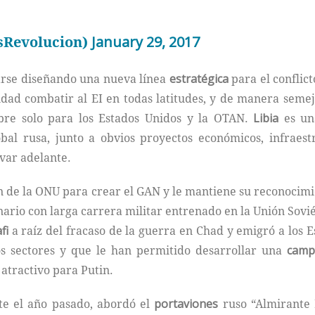
sRevolucion)
January 29, 2017
arse diseñando una nueva línea
estratégica
para el conflic
ridad combatir al EI en todas latitudes, y de manera semej
ibre solo para los Estados Unidos y la OTAN.
Libia
es una
bal rusa, junto a obvios proyectos económicos, infraes
var adelante.
 de la ONU para crear el GAN y le mantiene su reconocim
ario con larga carrera militar entrenado en la Unión Soviét
fi
a raíz del fracaso de la guerra en Chad y emigró a los E
os sectores y que le han permitido desarrollar una
camp
atractivo para Putin.
te el año pasado, abordó el
portaviones
ruso “Almirante 