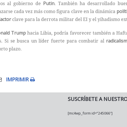
cos al gobierno de
Putin
. También ha desarrollado buen
anzarse cada vez más como figura clave en la dinámica
polít
factor
clave para la derrota militar del EI y el yihadismo ex
nald Trump
hacia Libia, podría favorecer también a Hafta
es. Si se busca un líder fuerte para combatir al
radicalis
orto plazo.
IMPRIMIR
SUSCRÍBETE A NUESTR
[mc4wp_form id=”245066″]