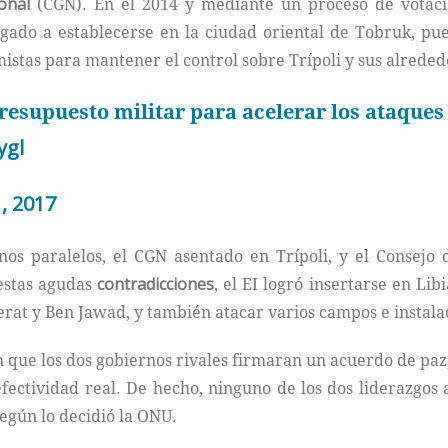
onal
(CGN). En el 2014 y mediante un proceso de votac
ligado a establecerse en la ciudad oriental de Tobruk, p
amistas para mantener el control sobre Trípoli y sus alreded
esupuesto militar para acelerar los ataques 
ygl
, 2017
os paralelos, el CGN asentado en Trípoli, y el Consejo
estas agudas
contradicciones
, el EI logró insertarse en Li
erat y Ben Jawad, y también atacar varios campos e instal
 que los dos gobiernos rivales firmaran un acuerdo de paz,
fectividad real. De hecho, ninguno de los dos liderazgos 
egún lo decidió la ONU.