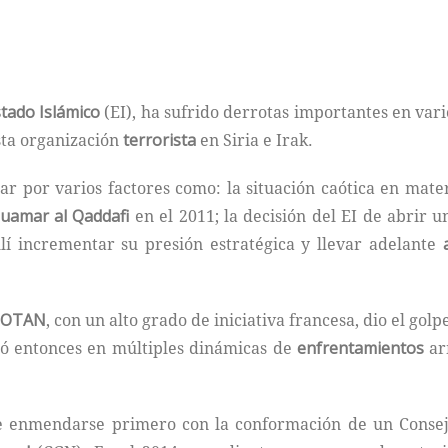
tado Islámico
(EI), ha sufrido derrotas importantes en vario
sta organización
terrorista
en Siria e Irak.
car por varios factores como: la situación caótica en mat
uamar al Qaddafi
en el 2011; la decisión del EI de abrir 
í incrementar su presión estratégica y llevar adelante
OTAN
, con un alto grado de iniciativa francesa, dio el go
có entonces en múltiples dinámicas de
enfrentamientos
arm
de enmendarse primero con la conformación de un Consejo