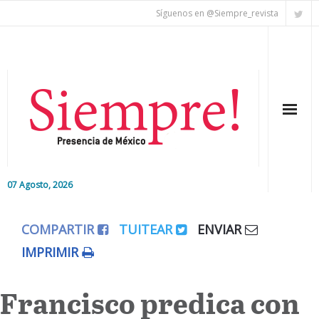
Síguenos en @Siempre_revista
07 Agosto, 2026
Inicio
COMPARTIR
TUITEAR
ENVIAR
Editorial
IMPRIMIR
Nacional
Francisco predica con
Colaboradores