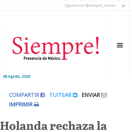
Síguenos en @Siempre_revista
08 Agosto, 2026
Inicio
COMPARTIR
TUITEAR
ENVIAR
Editorial
IMPRIMIR
Nacional
Holanda rechaza la
Colaboradores