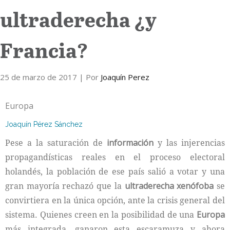
ultraderecha ¿y
Internacional
Francia?
Cultura
25 de marzo de 2017
| Por
Joaquín Perez
Europa
Joaquín Pérez Sánchez
Pese a la saturación de
información
y las injerencias
propagandísticas reales en el proceso electoral
holandés, la población de ese país salió a votar y una
gran mayoría rechazó que la
ultraderecha xenófoba
se
convirtiera en la única opción, ante la crisis general del
sistema. Quienes creen en la posibilidad de una
Europa
más integrada, ganaron esta escaramuza y ahora