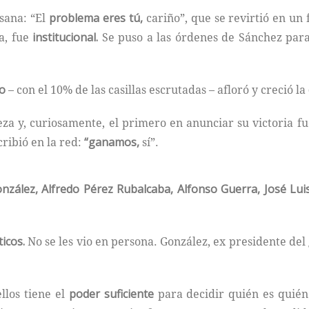
sana: “El
problema eres tú,
cariño”, que se revirtió en un
a, fue
institucional.
Se puso a las órdenes de Sánchez para
io
– con el 10% de las casillas escrutadas – afloró y creció la
eza y, curiosamente, el primero en anunciar su victoria f
ribió en la red:
“ganamos,
sí”.
onzález, Alfredo Pérez Rubalcaba, Alfonso Guerra, José Lu
icos.
No se les vio en persona. González, ex presidente d
llos tiene el
poder suficiente
para decidir quién es quién 