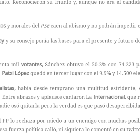
iato. Reconocieron su triunfo y, aunque no era el candid
cos
y morales del
PSE
caen al abismo y no podrán impedir 
ey
y su consejo ponía las bases para el presente y futuro d
venta mil
votantes,
Sánchez obtuvo el 50.2% con 74.223 pap
.
Patxi López
quedó en tercer lugar con el 9.9% y 14.500 ele
alistas,
había desde temprano una multitud estridente, e
 Entre abrazos y aplausos cantaron La
Internacional,
que n
Nadie osó quitarla pero la verdad es que pasó desapercibid
l PP lo rechaza por miedo a un enemigo con muchas posibi
esa fuerza política calló, ni siquiera lo comentó en su twitt