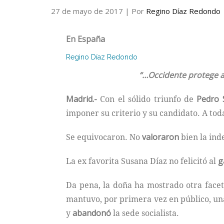
27 de mayo de 2017
| Por
Regino Díaz Redondo
En España
Regino Díaz Redondo
“…Occidente protege a 
Madrid.-
Con el sólido triunfo de
Pedro 
imponer su criterio y su candidato. A toda
Se equivocaron. No
valoraron
bien la ind
La ex favorita Susana Díaz no felicitó al
g
Da pena, la doña ha mostrado otra face
mantuvo, por primera vez en público, una
y
abandonó
la sede socialista.