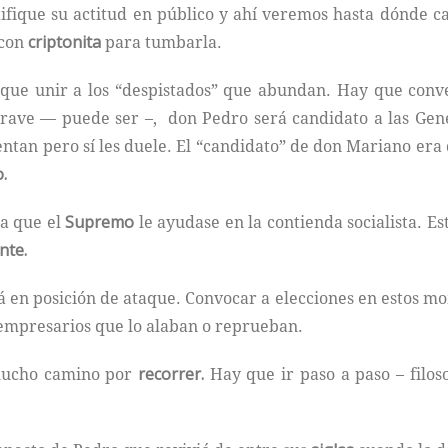
ifique su actitud en público y ahí veremos hasta dónde cal
 con
criptonita
para tumbarla.
que unir a los “despistados” que abundan. Hay que conve
grave — puede ser –, don Pedro será candidato a las Gen
entan pero sí les duele. El “candidato” de don Mariano era
.
ra que el
Supremo
le ayudase en la contienda socialista. 
nte.
 en posición de ataque. Convocar a elecciones en estos mome
 empresarios que lo alaban o reprueban.
 mucho camino por
recorrer.
Hay que ir paso a paso – filos