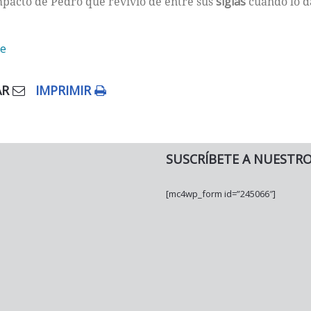
mpacto de Pedro que revivió de entre sus
siglas
cuando lo 
AR
IMPRIMIR
SUSCRÍBETE A NUESTR
[mc4wp_form id=”245066″]