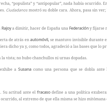
echa, “populista” y “antipopular”, nada había ocurrido. Er
des.
Ciudadanos
mostró su doble cara. Ahora, pasa sin ver;
a
Rajoy
a dimitir, hacer de España una
Federación
y fijarse 
erta de atrás en
automóvil,
se mantuvo invisible durante el
iera dicho ya y, como todos, agradeció a las bases que lo p
 la vista; no hubo chanchullos ni urnas dopadas.
s exhibe a
Susana
como una persona que se dobla ante lo
. Su actitud ante el
fracaso
define a una política exubera
ocurrido, al extremo de que ella misma se hizo mitómana