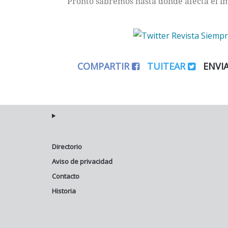
Pronto sabremos hasta dónde afecta el i
COMPARTIR
TUITEAR
ENVI
Directorio
Aviso de privacidad
Contacto
Historia