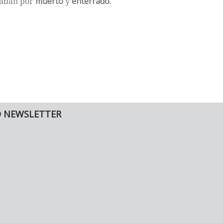
daban por
muerto
y
enterrado.
O NEWSLETTER