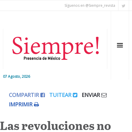
Síguenos en @Siempre_revista
07 Agosto, 2026
Inicio
COMPARTIR
TUITEAR
ENVIAR
Editorial
IMPRIMIR
Nacional
Las revoluciones no
Colaboradores