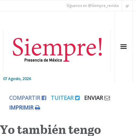
Síguenos en @Siempre_revista
07 Agosto, 2026
Inicio
COMPARTIR
TUITEAR
ENVIAR
Editorial
IMPRIMIR
Nacional
Yo también tengo
Colaboradores