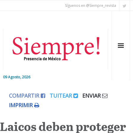
Síguenos en @Siempre_revista
09 Agosto, 2026
Inicio
COMPARTIR
TUITEAR
ENVIAR
Editorial
IMPRIMIR
Nacional
Laicos deben proteger
Colaboradores