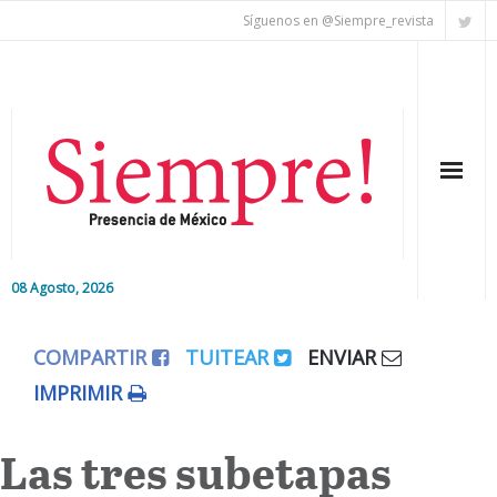
Síguenos en @Siempre_revista
08 Agosto, 2026
Inicio
COMPARTIR
TUITEAR
ENVIAR
Editorial
IMPRIMIR
Nacional
Las tres subetapas
Colaboradores