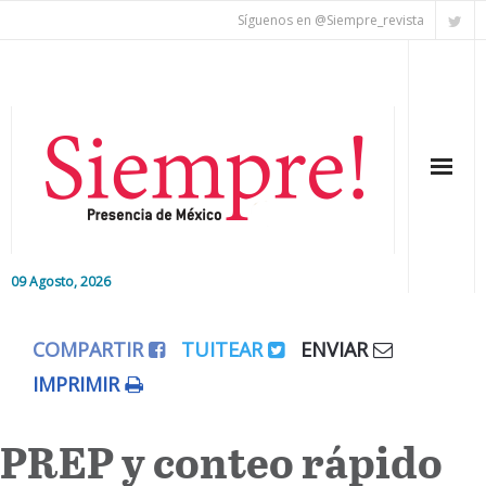
Síguenos en @Siempre_revista
09 Agosto, 2026
Inicio
COMPARTIR
TUITEAR
ENVIAR
Editorial
IMPRIMIR
Nacional
PREP y conteo rápido
Colaboradores