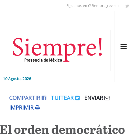
Síguenos en @Siempre_revista
10 Agosto, 2026
Inicio
COMPARTIR
TUITEAR
ENVIAR
Editorial
IMPRIMIR
Nacional
El orden democrático
Colaboradores