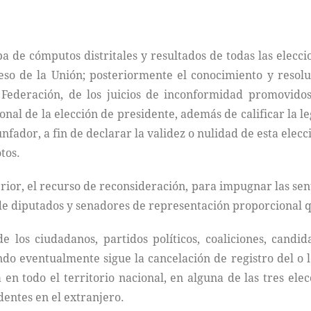
a de cómputos distritales y resultados de todas las elecci
so de la Unión; posteriormente el conocimiento y resoluc
a Federación, de los juicios de inconformidad promovido
onal de la elección de presidente, además de calificar la l
unfador, a fin de declarar la validez o nulidad de esta elecc
tos.
or, el recurso de reconsideración, para impugnar las senten
 de diputados y senadores de representación proporcional q
de los ciudadanos, partidos políticos, coaliciones, candi
o eventualmente sigue la cancelación de registro del o 
a en todo el territorio nacional, en alguna de las tres el
dentes en el extranjero.