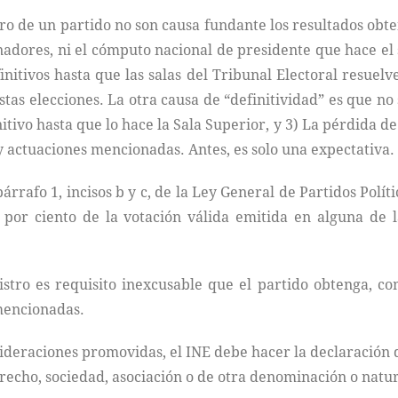
tro de un partido no son causa fundante los resultados obt
nadores, ni el cómputo nacional de presidente que hace el 
initivos hasta que las salas del Tribunal Electoral resuel
tas elecciones. La otra causa de “definitividad” es que n
itivo hasta que lo hace la Sala Superior, y 3) La pérdida d
 y actuaciones mencionadas. Antes, es solo una expectativa.
árrafo 1, incisos b y c, de la Ley General de Partidos Polít
por ciento de la votación válida emitida en alguna de 
istro es requisito inexcusable que el partido obtenga, co
 mencionadas.
ideraciones promovidas, el INE debe hacer la declaración d
echo, sociedad, asociación o de otra denominación o naturale