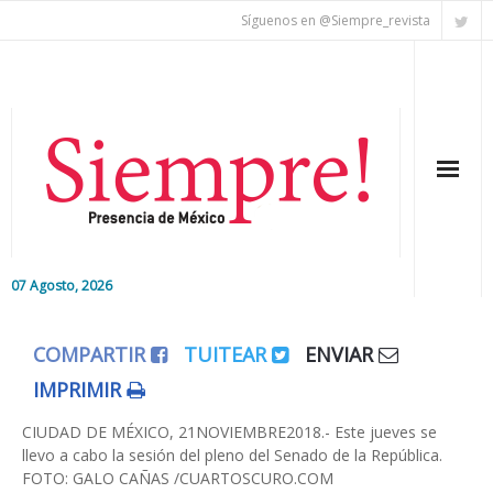
Síguenos en @Siempre_revista
07 Agosto, 2026
Inicio
COMPARTIR
TUITEAR
ENVIAR
Editorial
IMPRIMIR
Nacional
CIUDAD DE MÉXICO, 21NOVIEMBRE2018.- Este jueves se
llevo a cabo la sesión del pleno del Senado de la República.
FOTO: GALO CAÑAS /CUARTOSCURO.COM
Colaboradores