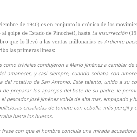
viembre de 1940) es en conjunto la crónica de los movimie
 al golpe de Estado de Pinochet), hasta
La insurrección
(19
bro que lo llevó a las ventas millonarias es
Ardiente paci
ribo las primeras líneas:
 como triviales condujeron a Mario Jiménez a cambiar de of
del amanecer, y casi siempre, cuando soñaba con amore
 del rotativo de San Antonio. Este talento, unido a su co
de preparar los aparejos del bote de su padre, le permit
e el pescador José Jiménez volvía de alta mar, empapado y 
lliciosas ensaladas de tomate con cebolla, más perejil y ci
raba hasta los huesos.
 frase con que el hombre concluía una mirada acusadora, 