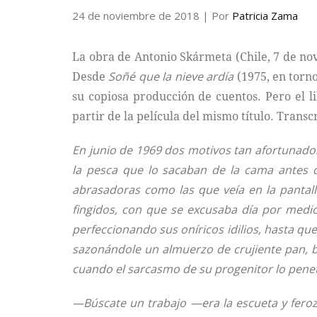
24 de noviembre de 2018
| Por
Patricia Zama
La obra de Antonio Skármeta (Chile, 7 de no
Desde
Soñé que la nieve ardía
(1975, en torno
su copiosa producción de cuentos. Pero el li
partir de la película del mismo título. Transc
En junio de 1969 dos motivos tan afortunados
la pesca que lo sacaban de la cama antes 
abrasadoras como las que veía en la pantalla
fingidos, con que se excusaba día por medio 
perfeccionando sus oníricos idilios, hasta qu
sazonándole un almuerzo de crujiente pan, bu
cuando el sarcasmo de su progenitor lo penet
—Búscate un trabajo —era la escueta y feroz