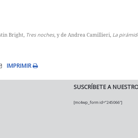
tin Bright,
Tres noches
, y de Andrea Camillieri,
La pirámid
IMPRIMIR
SUSCRÍBETE A NUESTR
[mc4wp_form id=”245066″]