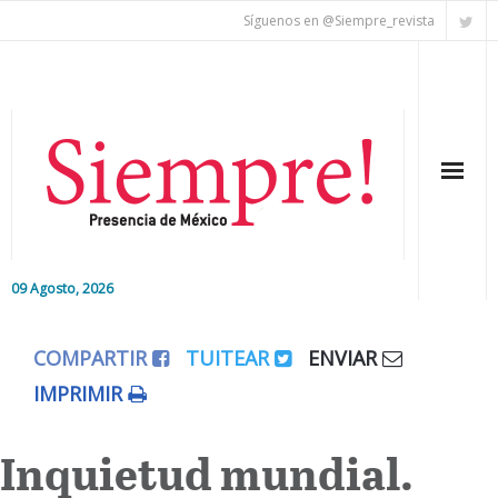
Síguenos en @Siempre_revista
09 Agosto, 2026
Inicio
COMPARTIR
TUITEAR
ENVIAR
Editorial
IMPRIMIR
Nacional
Inquietud mundial.
Colaboradores