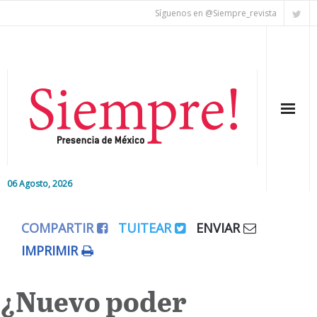
Síguenos en @Siempre_revista
06 Agosto, 2026
Inicio
COMPARTIR
TUITEAR
ENVIAR
Editorial
IMPRIMIR
Nacional
¿Nuevo poder
Colaboradores