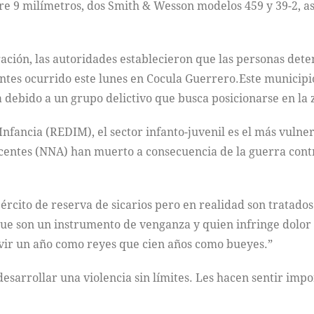
re 9 milímetros, dos Smith & Wesson modelos 459 y 39-2, a
igación, las autoridades establecieron que las personas det
ntes ocurrido este lunes en Cocula Guerrero.Este municipio
a debido a un grupo delictivo que busca posicionarse en la 
Infancia (REDIM), el sector infanto-juvenil es el más vulne
escentes (NNA) han muerto a consecuencia de la guerra cont
ejército de reserva de sicarios pero en realidad son tratad
rque son un instrumento de venganza y quien infringe dolo
vir un año como reyes que cien años como bueyes.”
desarrollar una violencia sin límites. Les hacen sentir im