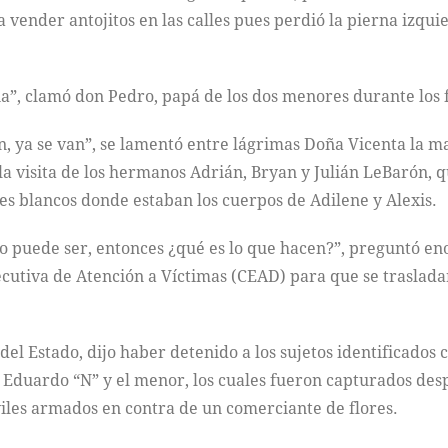
 vender antojitos en las calles pues perdió la pierna izqui
ia”, clamó don Pedro, papá de los dos menores durante los 
tán, ya se van”, se lamentó entre lágrimas Doña Vicenta la 
 la visita de los hermanos Adrián, Bryan y Julián LeBarón, q
es blancos donde estaban los cuerpos de Adilene y Alexis.
 no puede ser, entonces ¿qué es lo que hacen?”, preguntó e
ecutiva de Atención a Víctimas (CEAD) para que se traslad
el Estado, dijo haber detenido a los sujetos identificados 
N”, Eduardo “N” y el menor, los cuales fueron capturados d
viles armados en contra de un comerciante de flores.