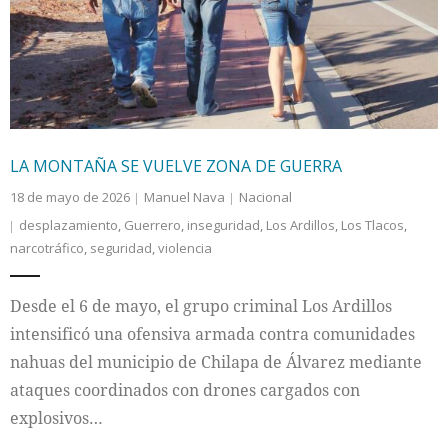
LA MONTAÑA SE VUELVE ZONA DE GUERRA
18 de mayo de 2026
Manuel Nava
Nacional
desplazamiento
,
Guerrero
,
inseguridad
,
Los Ardillos
,
Los Tlacos
,
narcotráfico
,
seguridad
,
violencia
Desde el 6 de mayo, el grupo criminal Los Ardillos
intensificó una ofensiva armada contra comunidades
nahuas del municipio de Chilapa de Álvarez mediante
ataques coordinados con drones cargados con
explosivos…