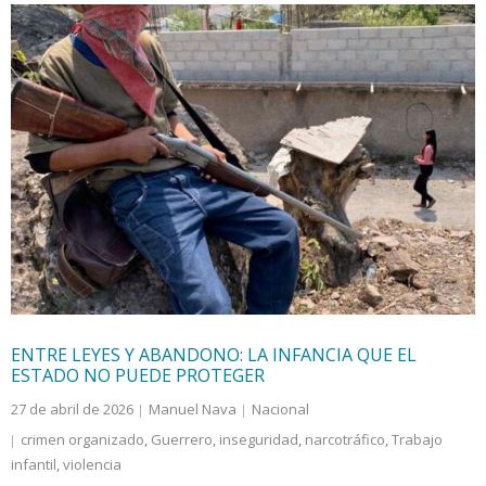
ENTRE LEYES Y ABANDONO: LA INFANCIA QUE EL
ESTADO NO PUEDE PROTEGER
27 de abril de 2026
Manuel Nava
Nacional
crimen organizado
,
Guerrero
,
inseguridad
,
narcotráfico
,
Trabajo
infantil
,
violencia