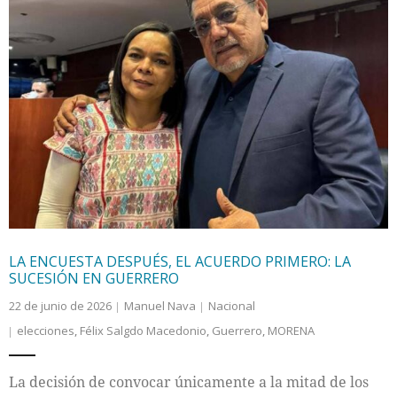
LA ENCUESTA DESPUÉS, EL ACUERDO PRIMERO: LA
SUCESIÓN EN GUERRERO
22 de junio de 2026
Manuel Nava
Nacional
elecciones
,
Félix Salgdo Macedonio
,
Guerrero
,
MORENA
La decisión de convocar únicamente a la mitad de los