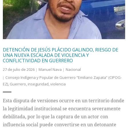
Internacional
Cultura
DETENCIÓN DE JESÚS PLÁCIDO GALINDO, RIESGO DE
UNA NUEVA ESCALADA DE VIOLENCIA Y
CONFLICTIVIDAD EN GUERRERO
27 de julio de 2026
Manuel Nava
Nacional
Consejo Indígena y Popular de Guerrero “Emiliano Zapata” (CIPOG-
EZ)
,
Guerrero
,
inseguridad
,
violencia
Esta disputa de versiones ocurre en un territorio donde
la legitimidad institucional se encuentra severamente
debilitada, por lo que la captura de un actor con
influencia social puede convertirse en un detonante