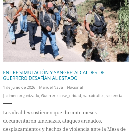
ENTRE SIMULACIÓN Y SANGRE: ALCALDES DE
GUERRERO DESAFÍAN AL ESTADO
1 de junio de 2026
Manuel Nava
Nacional
crimen organizado
,
Guerrero
,
inseguridad
,
narcotráfico
,
violencia
Los alcaldes sostienen que durante meses
documentaron amenazas, ataques armados,
desplazamientos y hechos de violencia ante la Mesa de