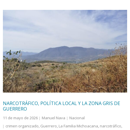
NARCOTRÁFICO, POLÍTICA LOCAL Y LA ZONA GRIS DE
GUERRERO
11 de mayo de 2026
Manuel Nava
Nacional
crimen organizado
,
Guerrero
,
La Familia Michoacana
,
narcotráfico
,