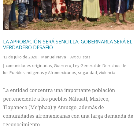
LA APROBACIÓN SERÁ SENCILLA, GOBERNARLA SERÁ EL
VERDADERO DESAFÍO
13 de julio de 2026
Manuel Nava
Articulistas
comunidades originarias
,
Guerrero
,
Ley General de Derechos de
los Pueblos Indígenas y Afromexicanos
,
seguridad
,
violencia
La entidad concentra una importante población
perteneciente a los pueblos Náhuatl, Mixteco,
Tlapaneco (Me’phaa) y Amuzgo, además de
comunidades afromexicanas con una larga demanda de
reconocimiento.