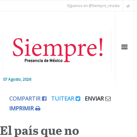
Síguenos en @Siempre_revista
07 Agosto, 2026
Inicio
COMPARTIR
TUITEAR
ENVIAR
Editorial
IMPRIMIR
Nacional
El país que no
Colaboradores