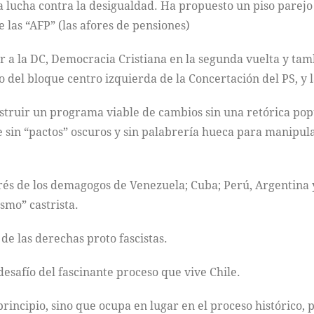
a lucha contra la desigualdad. Ha propuesto un piso parejo 
 las “AFP” (las afores de pensiones)
 a la DC, Democracia Cristiana en la segunda vuelta y tambi
 del bloque centro izquierda de la Concertación del PS, y l
nstruir un programa viable de cambios sin una retórica pop
nte sin “pactos” oscuros y sin palabrería hueca para manipul
rés de los demagogos de Venezuela; Cuba; Perú, Argentina 
smo” castrista.
e las derechas proto fascistas.
esafío del fascinante proceso que vive Chile.
principio, sino que ocupa en lugar en el proceso histórico,